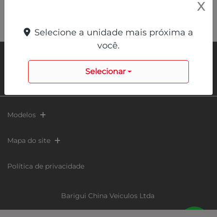
X
Selecione a unidade mais próxima a
você.
Selecionar
Modelos
Mapa do site
Política de privacidade
Barigui China Veiculos Ltda
CNPJ: 60.402.973/0001-89