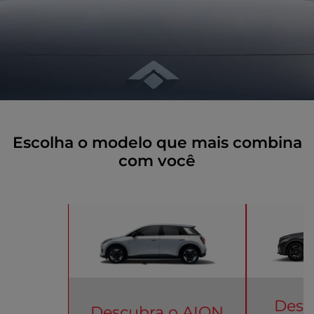
Escolha o modelo que mais combina
com você
Desc
Descubra o
AION