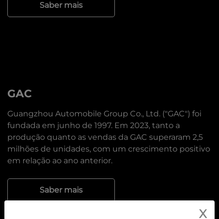
Saber mais
GAC
Guangzhou Automobile Group Co., Ltd. ("GAC") foi
fundada em junho de 1997. Em 2023, tanto a
produção quanto as vendas da GAC superaram 2,5
milhões de unidades, com um crescimento positivo
em relação ao ano anterior.
Saber mais
X