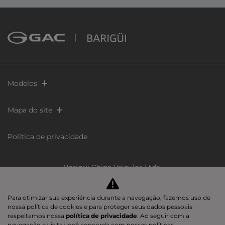
Modelos
Mapa do site
Política de privacidade
Barigui China Veiculos Ltda
CNPJ: 60.402.973/0001-89
Para otimizar sua experiência durante a navegação, fazemos uso de
nossa política de cookies e para proteger seus dados pessoais
respeitamos nossa
política de privacidade
. Ao seguir com a
navegação e visita você concorda com nossas políticas.