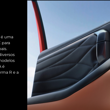
é uma
 para
ais.
diversos
modelos
A é
orma R e a