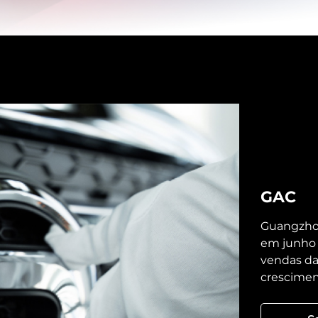
GAC
Guangzhou
em junho 
vendas da
cresciment