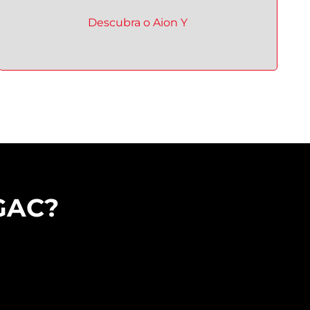
Descubra o
Aion Y
 GAC?