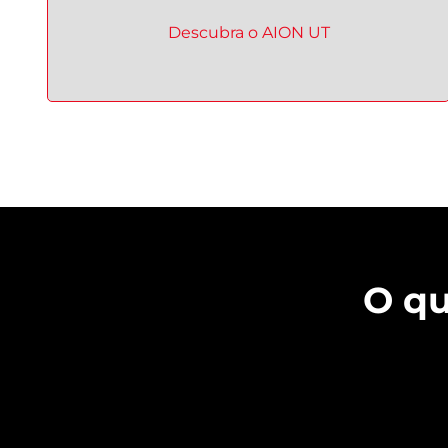
Descubra o
AION UT
O qu